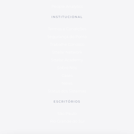
People Analytics
INSTITUCIONAL
Termos e Condições
Segurança do Ponto
Trabalhe Conosco
Sttelar Network
Sttelar Academy
Sobre Nós
Cases
News
Status dos Sistemas
ESCRITÓRIOS
São Paulo
Rio Grande do Sul