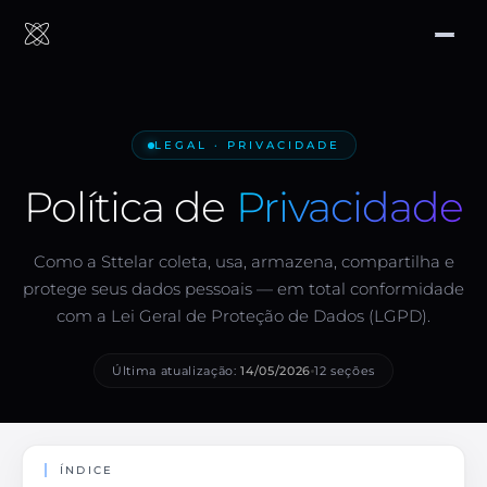
LEGAL · PRIVACIDADE
Política de
Privacidade
Como a Sttelar coleta, usa, armazena, compartilha e
protege seus dados pessoais — em total conformidade
com a Lei Geral de Proteção de Dados (LGPD).
Última atualização:
14/05/2026
12 seções
ÍNDICE