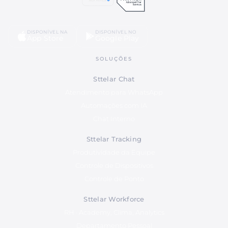
DISPONÍVEL NA
DISPONÍVEL NO
App Store
Google Play
SOLUÇÕES
Sttelar Chat
Atendimento para WhatsApp
Automações com IA
Chat Interno
Sttelar Tracking
Produtividade da Equipe
Controle de Dispositivos
Controle de Ponto
Sttelar Workforce
RH · Academy, Clima, Analytics
Departamento Pessoal